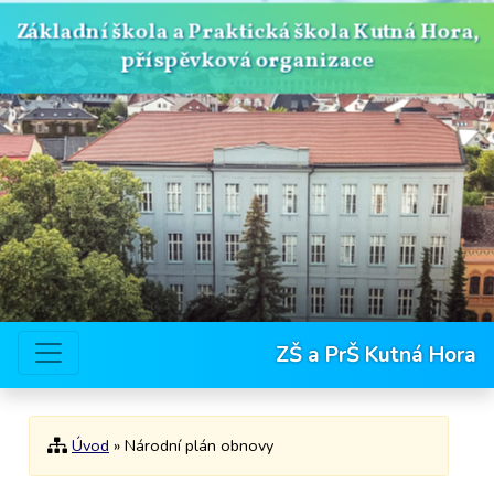
Základní škola a Praktická škola Kutná Hora,
příspěvková organizace
ZŠ a PrŠ Kutná Hora
Úvod
» Národní plán obnovy