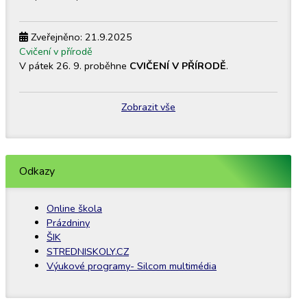
Zveřejněno: 21.9.2025
Cvičení v přírodě
V pátek 26. 9. proběhne
CVIČENÍ V PŘÍRODĚ
.
Zobrazit vše
Odkazy
Online škola
Prázdniny
ŠIK
STREDNISKOLY.CZ
Výukové programy- Silcom multimédia