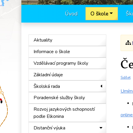
Úvod
O škole
Šk
Aktuality
Informace o škole
Če
Vzdělávací programy školy
Základní údaje
Sdílet
Školská rada
Umím
Poradenské služby školy
Rozvoj jazykových schopností
online
podle Elkonina
Distanční výuka