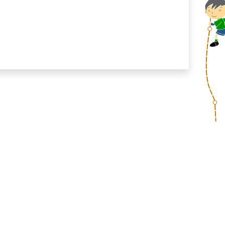
o školy
, Na Náměti 417/1