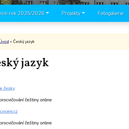
olní rok 2025/2026
Projekty
Fotogalerie
Úvod
» Český jazyk
ský jazyk
e česky
procvičování češtiny online
cviceni.cz
procvičování češtiny online