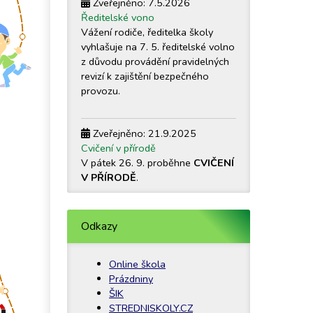
Zveřejněno: 7.5.2026
Ředitelské vono
Vážení rodiče, ředitelka školy
vyhlašuje na 7. 5. ředitelské volno
z důvodu provádění pravidelných
revizí k zajištění bezpečného
provozu.
Zveřejněno: 21.9.2025
Cvičení v přírodě
V pátek 26. 9. proběhne
CVIČENÍ
V PŘÍRODĚ
.
Zobrazit vše
Odkazy
Online škola
Prázdniny
ŠIK
STREDNISKOLY.CZ