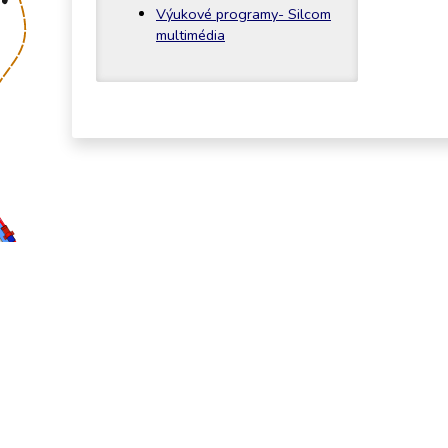
Výukové programy- Silcom
multimédia
Prohláš
Copyright© Zákla