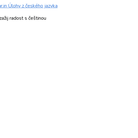
r.in Úlohy z českého jazyka
zažij radost s češtinou