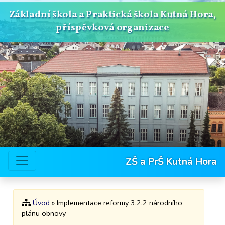
Základní škola a Praktická škola Kutná Hora,
příspěvková organizace
ZŠ a PrŠ Kutná Hora
Úvod
» Implementace reformy 3.2.2 národního
plánu obnovy