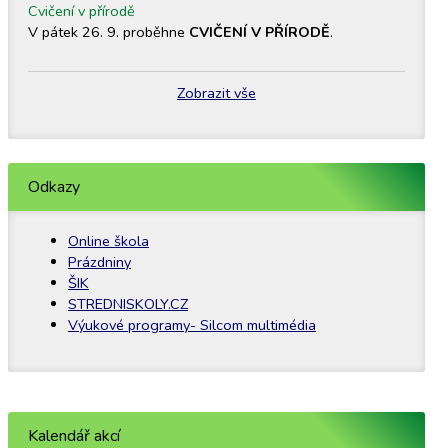
Cvičení v přírodě
V pátek 26. 9. proběhne
CVIČENÍ V PŘÍRODĚ
.
Zobrazit vše
Odkazy
Online škola
Prázdniny
ŠIK
STREDNISKOLY.CZ
Výukové programy- Silcom multimédia
Kalendář akcí