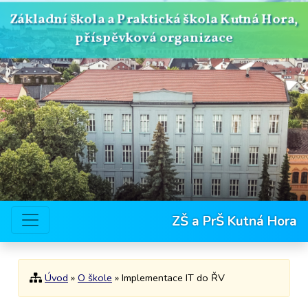
Základní škola a Praktická škola Kutná Hora,
příspěvková organizace
ZŠ a PrŠ Kutná Hora
Úvod
»
O škole
» Implementace IT do ŘV