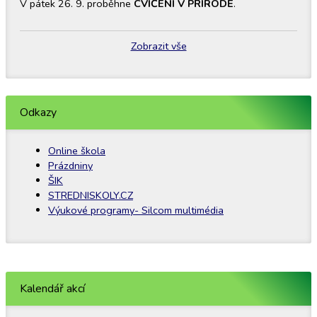
V pátek 26. 9. proběhne
CVIČENÍ V PŘÍRODĚ
.
Zobrazit vše
Odkazy
Online škola
Prázdniny
ŠIK
STREDNISKOLY.CZ
Výukové programy- Silcom multimédia
Kalendář akcí