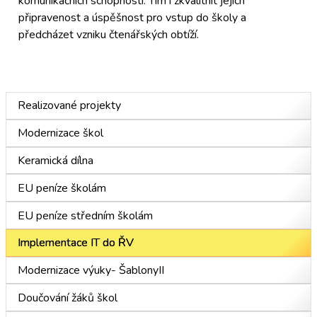
komunikačních schopností. Tím i zkvalitnit jejich
připravenost a úspěšnost pro vstup do školy a
předcházet vzniku čtenářských obtíží.
Realizované projekty
Modernizace škol
Keramická dílna
EU peníze školám
EU peníze středním školám
Implementace IT do ŘV
Modernizace výuky- ŠablonyII
Doučování žáků škol