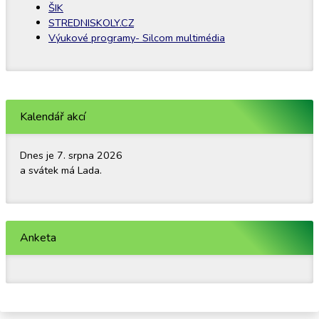
ŠIK
STREDNISKOLY.CZ
Výukové programy- Silcom multimédia
Kalendář akcí
Dnes je 7. srpna 2026
a svátek má Lada.
Anketa