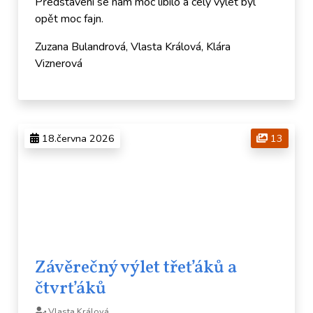
Představení se nám moc líbilo a celý výlet byl
opět moc fajn.
Zuzana Bulandrová, Vlasta Králová, Klára
Viznerová
18.června 2026
13
Závěrečný výlet třeťáků a
čtvrťáků
Vlasta Králová