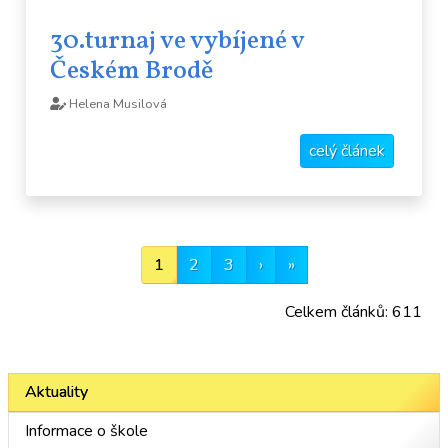
30.turnaj ve vybíjené v
Českém Brodě
Helena Musilová
celý článek
1
2
3
›
»
Celkem článků: 611
Aktuality
Informace o škole