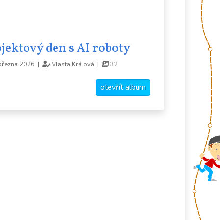
jektový den s AI roboty
března 2026 |
Vlasta Králová |
32
otevřít album