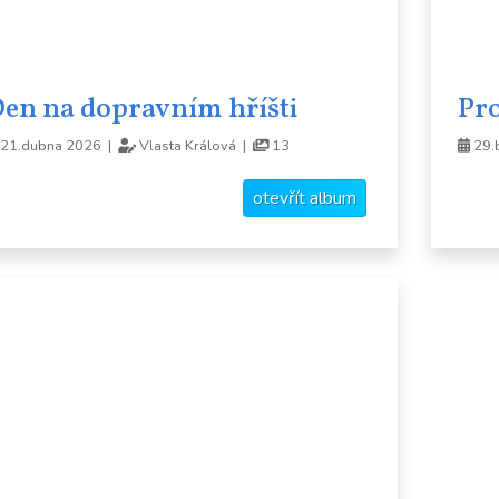
en na dopravním hříšti
Pro
21.dubna 2026 |
Vlasta Králová |
13
29.
otevřít album