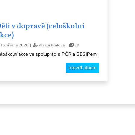
ěti v dopravě (celoškolní
kce)
15.března 2026 |
Vlasta Králová |
19
eloškolní akce ve spolupráci s PČR a BESIPem.
otevřít album