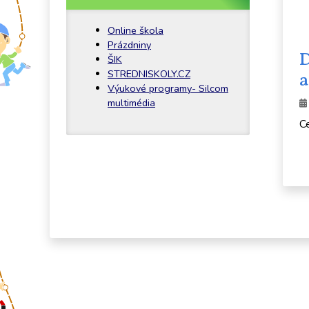
Online škola
Prázdniny
D
ŠIK
STREDNISKOLY.CZ
a
Výukové programy- Silcom
multimédia
C