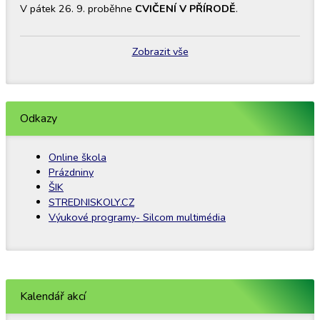
V pátek 26. 9. proběhne
CVIČENÍ V PŘÍRODĚ
.
Zobrazit vše
Odkazy
Online škola
Prázdniny
ŠIK
STREDNISKOLY.CZ
Výukové programy- Silcom multimédia
Kalendář akcí