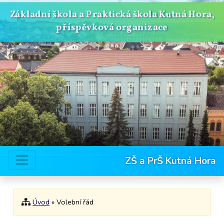
Základní škola a Praktická škola Kutná Hora,
příspěvková organizace
ZŠ a PrŠ Kutná Hora
Úvod
» Volební řád