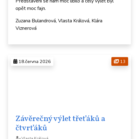
Představení se nám moc líbilo a celý výlet byl
opět moc fajn.
Zuzana Bulandrová, Vlasta Králová, Klára
Viznerová
18.června 2026
13
Závěrečný výlet třeťáků a
čtvrťáků
Vlasta Králová