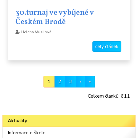
30.turnaj ve vybíjené v
Českém Brodě
Helena Musilová
celý článek
1
2
3
›
»
Celkem článků: 611
Aktuality
Informace o škole